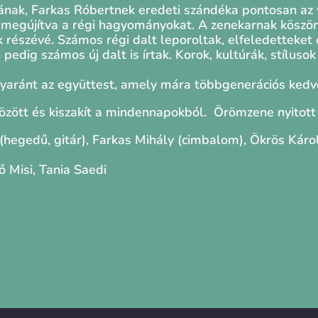
ának, Farkas Róbertnek eredeti szándéka pontosan az v
s megújítva a régi hagyományokat. A zenekarnak köszö
ak részévé. Számos régi dalt leporoltak, elfeledetteket
 pedig számos új dalt is írtak. Korok, kultúrák, stíluso
egyaránt az együttest, amely mára többgenerációs kedv
között és kiszakít a mindennapokból. Örömzene nyitott
hegedű, gitár), Farkas Mihály (cimbalom), Ökrös Károl
 Misi, Tania Saedi