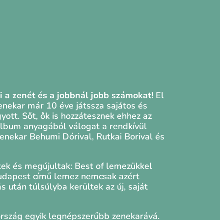
ni a zenét és a jobbnál jobb számokat!
El
zenekar már 10 éve játssza sajátos és
ott. Sőt, ők is hozzátesznek ehhez az
album anyagából válogat a rendkívül
nekar Behumi Dórival, Rutkai Borival és
ek és megújultak: Best of lemezükkel
Budapest című lemez nemcsak azért
 után túlsúlyba kerültek az új, saját
ország egyik legnépszerűbb zenekarává.