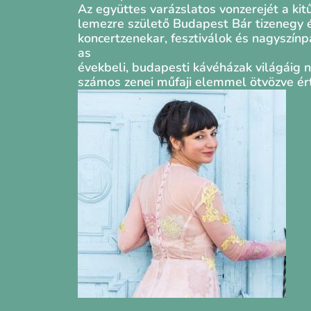
Az együttes varázslatos vonzerejét a ki
lemezre születő Budapest Bár tizenegy é
koncertzenekar, fesztiválok és nagyszín
as
évekbeli, budapesti kávéházak világáig ny
számos zenei műfaji elemmel ötvözve érte