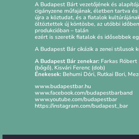
A Budapest Bárt vezetőjének és alapítój
cigányzene műfajának, életben tartva é
újra a köztudat, és a fiatalok kultúráján
öltöztettek új köntösbe, az utóbbi időben
produkcióban – talán
ezért is szeretik fiatalok és idősebbek 
A Budapest Bár cikázik a zenei stílusok 
A Budapest Bár zenekar:
Farkas Róbert (
(bőgő), Kisvári Ferenc (dob)
Énekesek:
Behumi Dóri, Rutkai Bori, Mező
www.budapestbar.hu
www.facebook.com/budapestbarband
www.youtube.com/budapestbar
https://instagram.com/budapest_bar