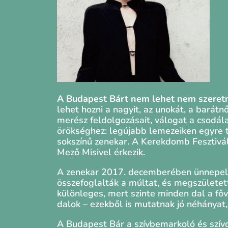
A Budapest Bárt nem lehet nem szeretni: 
lehet hozni a nagyit, az unokát, a barát
merész feldolgozásait, válogat a csodál
örökséghez: legújabb lemezeiken egyre 
sokszínű zenekar. A Kerekdomb Fesztivál
Mező Misivel érkezik.
A zenekar 2017. decemberében ünnepelte
összefoglalták a múltat, és megszületet
különleges, mert szinte minden dal a főv
dalok – ezekből is mutatnak jó néhányat,
A Budapest Bár a szívbemarkoló és szívd