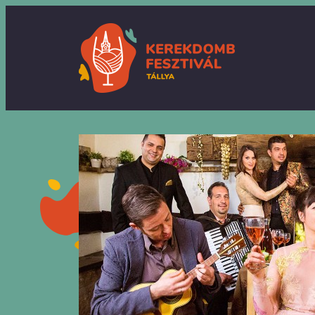
Ugrás
a
tartalomhoz