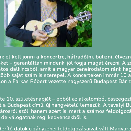
el kell jönni a koncertre, hátradőlni, bulizni, élvez
nőket – garantáltan mindenki jól fogja magát érezni. A 
atos dalkincsből, amit a magyar zeneirodalom ránk hagy
több saját szám is szerepel. A koncerteken immár 10 
on a Farkas Róbert vezette nagyszerű Budapest Bár ze
 10. születésnapját – ebből az alkalomból összegezt
t a Budapest című, új hangvételű lemezük. A tavalyi 
árosról szól, hanem azért is, mert a számos feldolgozás
 de válogatnak régi kedvencekből is.
erítő dalok cigányzenei feldolgozásaival vált Magyar