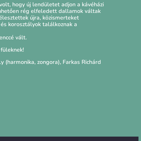
olt, hogy új lendületet adjon a kávéházi
nhetően rég elfeledett dallamok váltak
 élesztettek újra, közismerteket
k és korosztályok találkoznak a
enccé vált.
 füleknek!
y (harmonika, zongora), Farkas Richárd