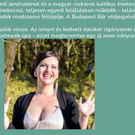
tűnő zenészeknek és a magyar rockzene kultikus énekes
nekessel, teljesen egyedi felállásban működik – talán
padok rendszeres fellépője. A Budapest Bár védjegyévé
úlik vissza. Az ismert és kedvelt dalokat cigányzenei a
lmezik újra – ezzel megteremtve egy új zenei irányzat