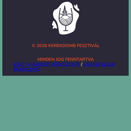
© 2026 KEREKDOMB FESZTIVÁL
MINDEN JOG FENNTARTVA
ÁSZF / VÁSÁRLÓI TÁJÉKOZTATÓ
/
ADATKEZELÉSI
TÁJÉKOZATÓ