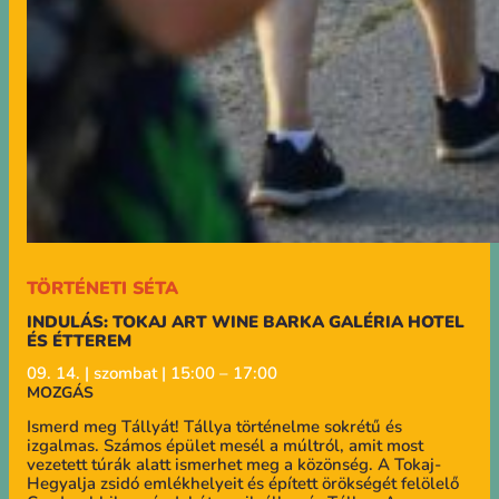
TÖRTÉNETI SÉTA
INDULÁS: TOKAJ ART WINE BARKA GALÉRIA HOTEL
ÉS ÉTTEREM
09. 14. | szombat | 15:00 – 17:00
MOZGÁS
Ismerd meg Tállyát! Tállya történelme sokrétű és
izgalmas. Számos épület mesél a múltról, amit most
vezetett túrák alatt ismerhet meg a közönség. A Tokaj-
Hegyalja zsidó emlékhelyeit és épített örökségét felölelő