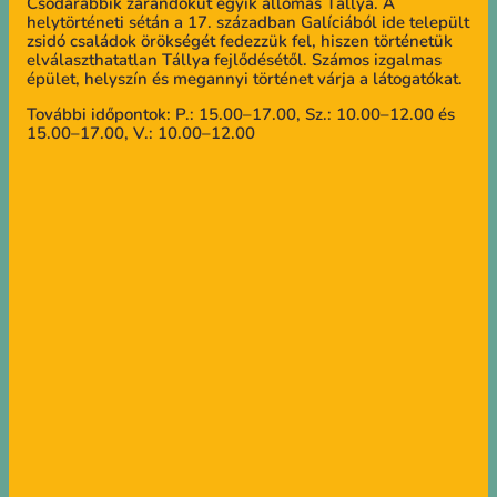
Csodarabbik zarándokút egyik állomás Tállya. A
helytörténeti sétán a 17. században Galíciából ide települt
zsidó családok örökségét fedezzük fel, hiszen történetük
elválaszthatatlan Tállya fejlődésétől. Számos izgalmas
épület, helyszín és megannyi történet várja a látogatókat.
További időpontok: P.: 15.00–17.00, Sz.: 10.00–12.00 és
15.00–17.00, V.: 10.00–12.00