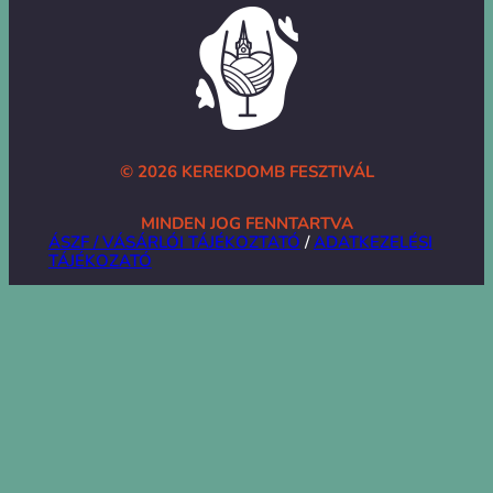
© 2026 KEREKDOMB FESZTIVÁL
MINDEN JOG FENNTARTVA
ÁSZF / VÁSÁRLÓI TÁJÉKOZTATÓ
/
ADATKEZELÉSI
TÁJÉKOZATÓ