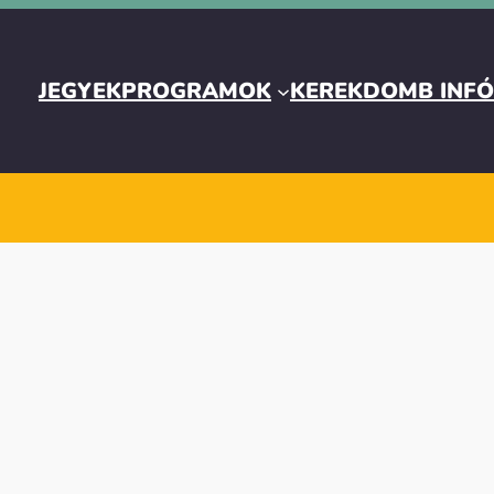
JEGYEK
PROGRAMOK
KEREKDOMB INF
SISI
09. 20. | szombat | 23:30 – 23:59
KÖNNYŰZENE