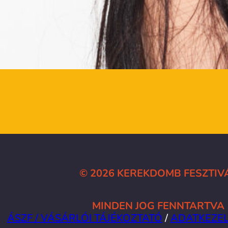
© 2026 KEREKDOMB FESZTIV
MINDEN JOG FENNTARTVA
ÁSZF / VÁSÁRLÓI TÁJÉKOZTATÓ
/
ADATKEZEL