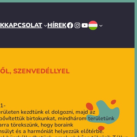
FACEBOOK
INSTAGRAM
YOUTUBE
ÓK
KAPCSOLAT
HÍREK
BŐL, SZENVEDÉLLYEL
21-
erületen kezdtünk el dolgozni, majd az
 bővítettük birtokunkat, mindhárom területünk
arra törekszünk, hogy boraink
nsúlyt és a harmóniát helyezzük előtérbe.