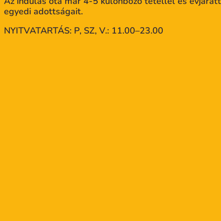
Az indulás óta már 4-5 különböző tétellel és évjárat
egyedi adottságait.
NYITVATARTÁS: P, SZ, V.: 11.00–23.00