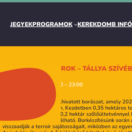
JEGYEK
PROGRAMOK
KEREKDOMB INF
PRÉS BÁR – IN BOROK – TÁLLYA SZÍVÉ
09. 20. | szombat | 11:00 – 23:00
BORÚTLEVÉL
Az IN Borok fiatal, ám elhivatott borászat, amely 20
ben indult útjára Tállyán. Kezdetben 0,35 hektáros t
évek során további 0,2–0,2 hektár szőlőültetvénnyel
különböző dűlőkben található. Borkészítésünk során 
visszaadják a terroir sajátosságait, miközben az egye