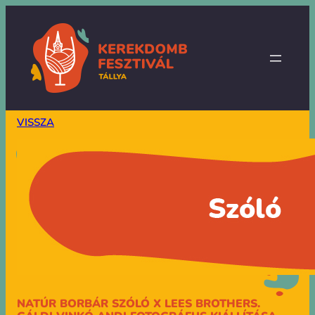
VISSZA
NATÚR BORBÁR SZÓLÓ X LEES BROTHERS.