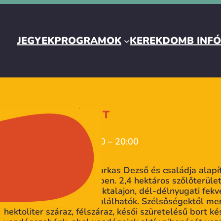
JEGYEK
PROGRAMOK
KEREKDOMB INF
MERUM PINCÉSZET
09. 20. | szombat | 12:00 – 20:00
BORÚTLEVÉL
A Merum Pincészetet Farkas Dezső és családja alapí
műemlékjellegű épületben. 2,4 hektáros szőlőterület
andezittörmelékes nyiroktalajon, dél-délnyugati fekv
riolittufás erdőtalajon találhatók. Szélsőségektől me
hektoliter száraz, félszáraz, késői szüretelésű bort k