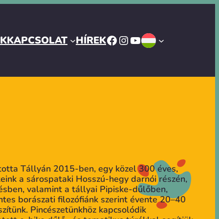
FACEBOOK
INSTAGRAM
YOUTUBE
ÓK
KAPCSOLAT
HÍREK
totta Tállyán 2015-ben, egy közel 300 éves,
eink a sárospataki Hosszú-hegy darnói részén,
ésben, valamint a tállyai Pipiske-dűlőben,
ntes borászati filozófiánk szerint évente 20–40
észítünk. Pincészetünkhöz kapcsolódik