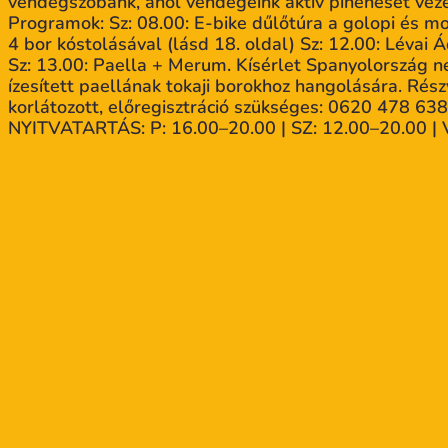
vendégszobánk, ahol vendégeink aktív pihenését vezet
Programok: Sz: 08.00: E-bike dűlőtúra a golopi és mo
4 bor kóstolásával (lásd 18. oldal) Sz: 12.00: Lévai
Sz: 13.00: Paella + Merum. Kísérlet Spanyolország n
ízesített paellának tokaji borokhoz hangolására. Részv
korlátozott, előregisztráció szükséges: 0620 478 
NYITVATARTÁS: P: 16.00–20.00 | SZ: 12.00–20.00 | 