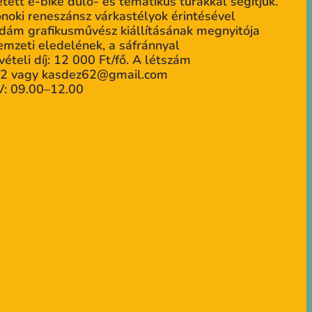
ett e-bike dűlő- és tematikus túrákkal segítjük.
noki reneszánsz várkastélyok érintésével
 Ádám grafikusművész kiállításának megnyitója
emzeti eledelének, a sáfránnyal
ételi díj: 12 000 Ft/fő. A létszám
6382 vagy kasdez62@gmail.com
V: 09.00–12.00