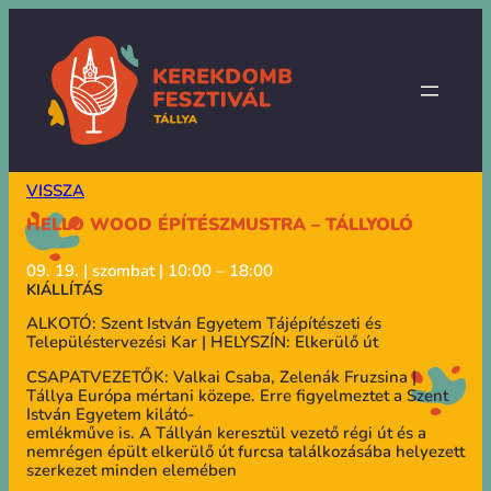
VISSZA
HELLO WOOD ÉPÍTÉSZMUSTRA – TÁLLYOLÓ
09. 19. | szombat | 10:00 – 18:00
KIÁLLÍTÁS
ALKOTÓ: Szent István Egyetem Tájépítészeti és
Településtervezési Kar | HELYSZÍN: Elkerülő út
CSAPATVEZETŐK: Valkai Csaba, Zelenák Fruzsina |
Tállya Európa mértani közepe. Erre figyelmeztet a Szent
István Egyetem kilátó-
emlékműve is. A Tállyán keresztül vezető régi út és a
nemrégen épült elkerülő út furcsa találkozásába helyezett
szerkezet minden elemében