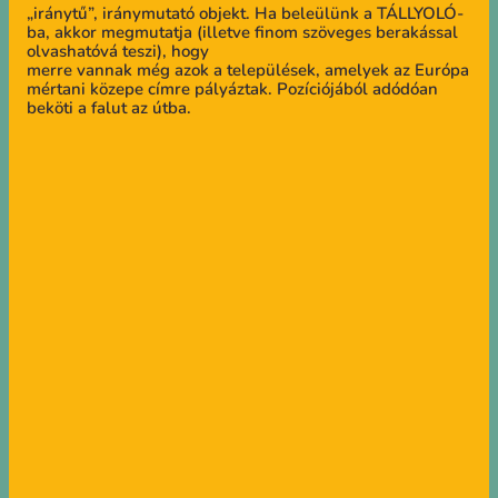
„iránytű”, iránymutató objekt. Ha beleülünk a TÁLLYOLÓ-
ba, akkor megmutatja (illetve finom szöveges berakással
olvashatóvá teszi), hogy
merre vannak még azok a települések, amelyek az Európa
mértani közepe címre pályáztak. Pozíciójából adódóan
beköti a falut az útba.