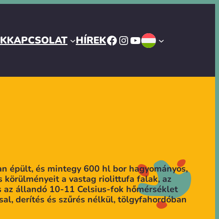
FACEBOOK
INSTAGRAM
YOUTUBE
ÓK
KAPCSOLAT
HÍREK
an épült, és mintegy 600 hl bor hagyományos,
 körülményeit a vastag riolittufa falak, az
 az állandó 10-11 Celsius-fok hőmérséklet
al, derítés és szűrés nélkül, tölgyfahordóban