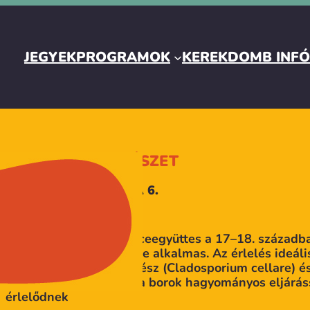
JEGYEK
PROGRAMOK
KEREKDOMB INF
DUDOVICS PINCÉSZET
TÁLLYA, RÓZSA UTCA 6.
BORÚTLEVÉL
A többtagú családi pinceegyüttes a 17–18. századb
tölgyfahordós érlelésére alkalmas. Az érlelés ideális
évszázados nemes penész (Cladosporium cellare) és
biztosítja. Pincénkben a borok hagyományos eljáráss
érlelődnek