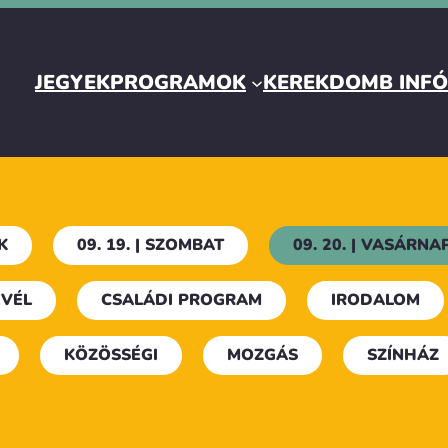
JEGYEK
PROGRAMOK
KEREKDOMB INF
K
09. 19. | SZOMBAT
09. 20. | VASÁRNA
VÉL
CSALÁDI PROGRAM
IRODALOM
KÖZÖSSÉGI
MOZGÁS
SZÍNHÁZ