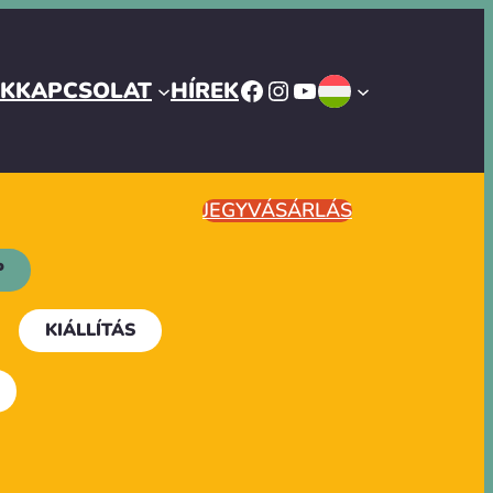
FACEBOOK
INSTAGRAM
YOUTUBE
ÓK
KAPCSOLAT
HÍREK
JEGYVÁSÁRLÁS
P
KIÁLLÍTÁS