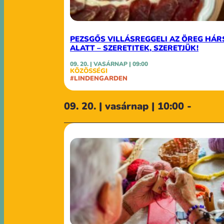
PEZSGŐS VILLÁSREGGELI AZ ÖREG HÁR
ALATT – SZERETITEK, SZERETJÜK!
09. 20. | VASÁRNAP | 09:00
KÖZÖSSÉGI
#LINDENGARDEN
09. 20. | vasárnap | 10:00 -