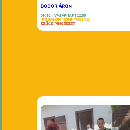
BODOR ÁRON
09. 20. | VASÁRNAP | 12:00
IRODALOM
,
KÖNNYŰZENE
SZŰCS PINCÉSZET