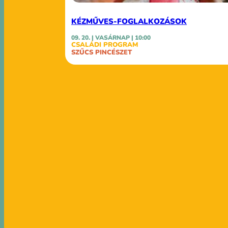
KÉZMŰVES-FOGLALKOZÁSOK
09. 20. | VASÁRNAP | 10:00
CSALÁDI PROGRAM
SZŰCS PINCÉSZET