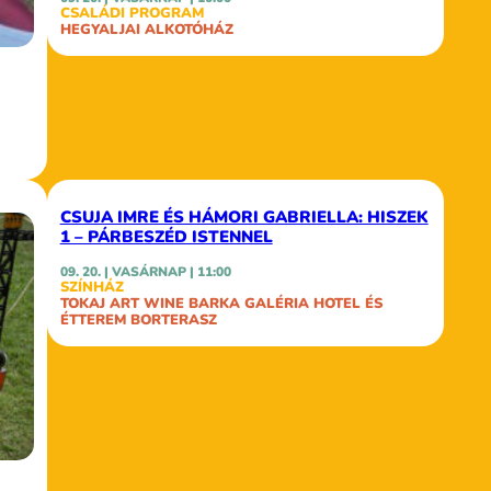
CSALÁDI PROGRAM
HEGYALJAI ALKOTÓHÁZ
CSUJA IMRE ÉS HÁMORI GABRIELLA: HISZEK
1 – PÁRBESZÉD ISTENNEL
09. 20. | VASÁRNAP | 11:00
SZÍNHÁZ
TOKAJ ART WINE BARKA GALÉRIA HOTEL ÉS
ÉTTEREM BORTERASZ