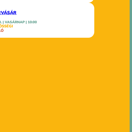
RVÁSÁR
0. | VASÁRNAP | 10:00
ÖSSÉGI
LÓ