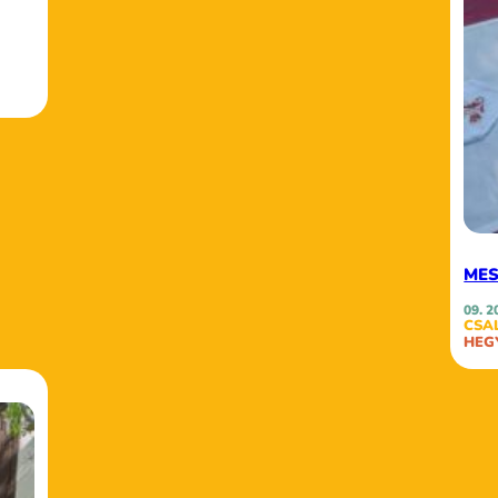
ME
09. 2
CSA
HEG