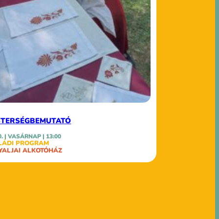
STERSÉGBEMUTATÓ
0. | VASÁRNAP | 13:00
LÁDI PROGRAM
YALJAI ALKOTÓHÁZ