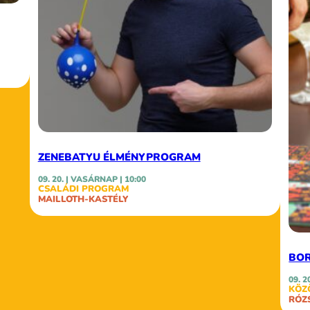
ZENEBATYU ÉLMÉNYPROGRAM
09. 20. | VASÁRNAP | 10:00
CSALÁDI PROGRAM
MAILLOTH-KASTÉLY
BOR
09. 2
KÖZ
RÓZ