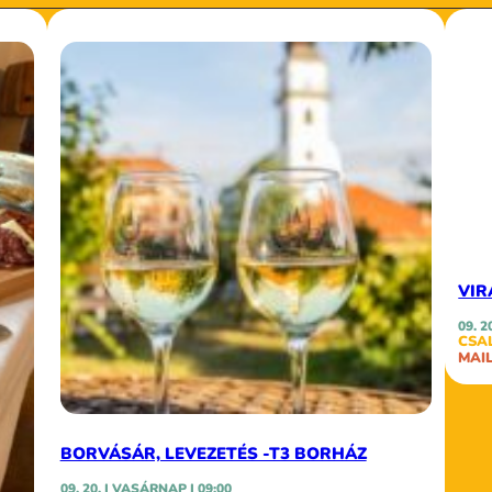
VIR
09. 2
CSA
MAI
BORVÁSÁR, LEVEZETÉS -T3 BORHÁZ
09. 20. | VASÁRNAP | 09:00