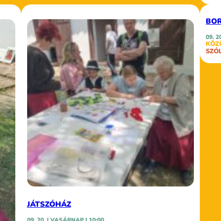
BO
09. 2
KÖZ
SZÓ
JÁTSZÓHÁZ
09. 20. | VASÁRNAP | 10:00