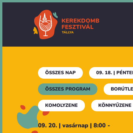
Ugrás
a
tartalomhoz
ÖSSZES NAP
09. 18. | PÉNTE
ÖSSZES PROGRAM
BORÚTLE
KOMOLYZENE
KÖNNYŰZENE
09. 20. | vasárnap | 8:00 -