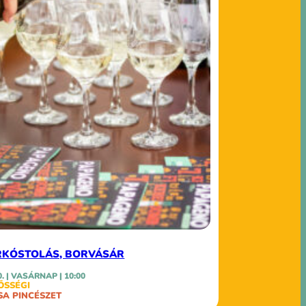
KÓSTOLÁS, BORVÁSÁR
0. | VASÁRNAP | 10:00
ÖSSÉGI
SA PINCÉSZET