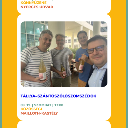
KÖNNYŰZENE
NYERGES UDVAR
TÁLLYA–SZÁNTÓSZŐLŐSZOMSZÉDOK
09. 19. | SZOMBAT | 17:00
KÖZÖSSÉGI
MAILLOTH-KASTÉLY