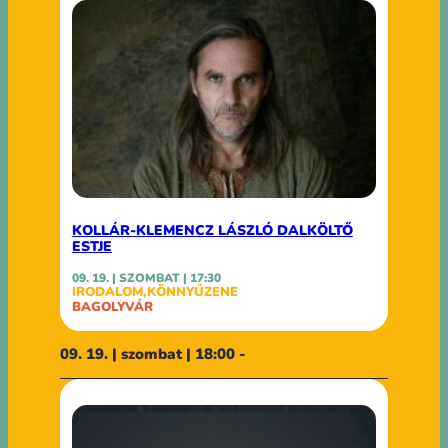
KOLLÁR-KLEMENCZ LÁSZLÓ DALKÖLTŐ
ESTJE
09. 19. | SZOMBAT | 17:30
IRODALOM
,
KÖNNYŰZENE
BAGOLYVÁR
09. 19. | szombat | 18:00 -