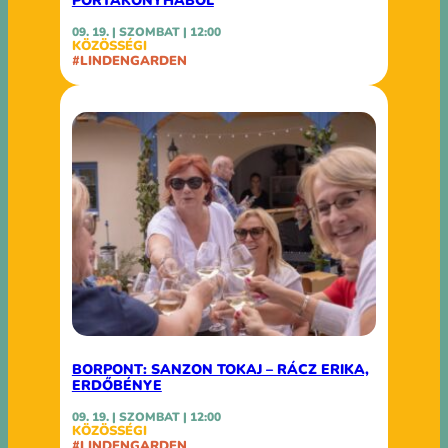
PORTAKONYHÁBÓL
09. 19. | SZOMBAT | 12:00
KÖZÖSSÉGI
#LINDENGARDEN
BORPONT: SANZON TOKAJ – RÁCZ ERIKA,
ERDŐBÉNYE
09. 19. | SZOMBAT | 12:00
KÖZÖSSÉGI
#LINDENGARDEN