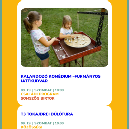
KALANDOZÓ KOMÉDIUM –FURMÁNYOS
JÁTÉKUDVAR
09. 19. | SZOMBAT | 10:00
CSALÁDI PROGRAM
SOMSZÖG BIRTOK
T3 TOKAJDREI DŰLŐTÚRA
09. 19. | SZOMBAT | 10:00
KÖZÖSSÉGI