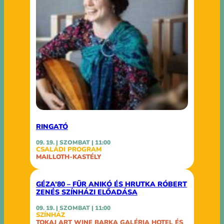
RINGATÓ
09. 19. | SZOMBAT | 11:00
CSALÁDI PROGRAM
MAILLOTH-KASTÉLY
GÉZA’80 – FÜR ANIKÓ ÉS HRUTKA RÓBERT
ZENÉS SZÍNHÁZI ELŐADÁSA
09. 19. | SZOMBAT | 11:00
SZÍNHÁZ
TOKAJ ART WINE BARKA GALÉRIA HOTEL ÉS