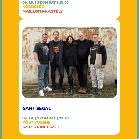
09. 19. | SZOMBAT | 13:00
KÖZÖSSÉGI
MAILLOTH-KASTÉLY
GANT SEGAL
09. 19. | SZOMBAT | 13:30
KÖNNYŰZENE
SZŰCS PINCÉSZET