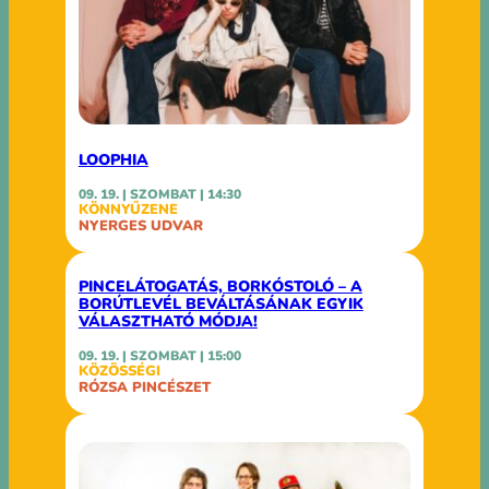
LOOPHIA
09. 19. | SZOMBAT | 14:30
KÖNNYŰZENE
NYERGES UDVAR
PINCELÁTOGATÁS, BORKÓSTOLÓ – A
BORÚTLEVÉL BEVÁLTÁSÁNAK EGYIK
VÁLASZTHATÓ MÓDJA!
09. 19. | SZOMBAT | 15:00
KÖZÖSSÉGI
RÓZSA PINCÉSZET