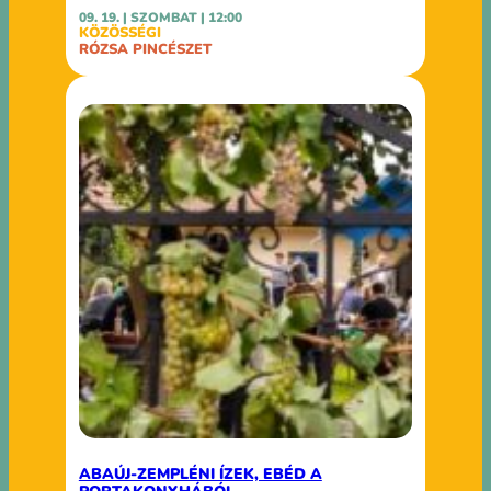
09. 19. | SZOMBAT | 12:00
KÖZÖSSÉGI
RÓZSA PINCÉSZET
ABAÚJ-ZEMPLÉNI ÍZEK, EBÉD A