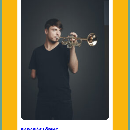
BARABÁS LŐRINC