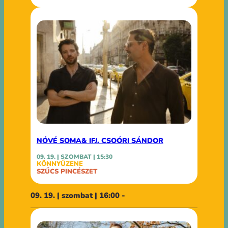
NÓVÉ SOMA& IFJ. CSOÓRI SÁNDOR
09. 19. | SZOMBAT | 15:30
KÖNNYŰZENE
SZŰCS PINCÉSZET
09. 19. | szombat | 16:00 -