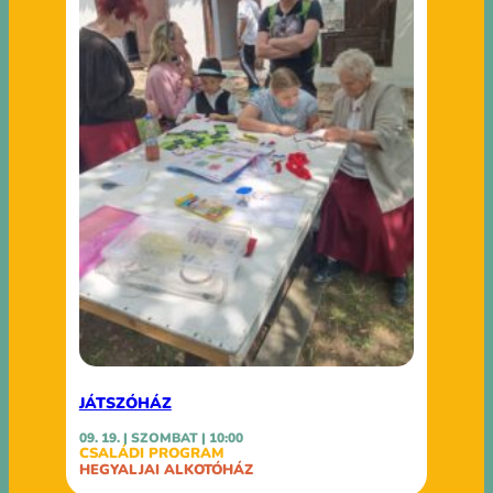
JÁTSZÓHÁZ
09. 19. | SZOMBAT | 10:00
CSALÁDI PROGRAM
HEGYALJAI ALKOTÓHÁZ