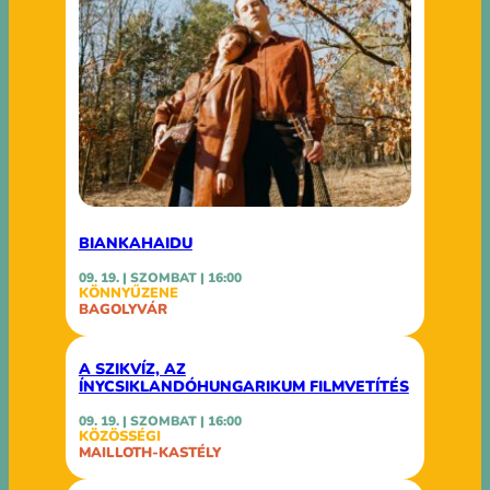
BIANKAHAIDU
09. 19. | SZOMBAT | 16:00
KÖNNYŰZENE
BAGOLYVÁR
A SZIKVÍZ, AZ
ÍNYCSIKLANDÓHUNGARIKUM FILMVETÍTÉS
09. 19. | SZOMBAT | 16:00
KÖZÖSSÉGI
MAILLOTH-KASTÉLY