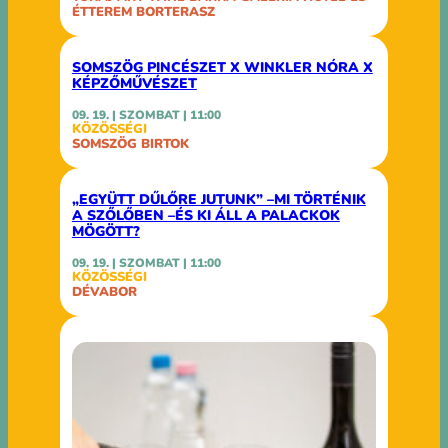
ÉTTEREM BORTERASZ
SOMSZÖG PINCÉSZET X WINKLER NÓRA X
KÉPZŐMŰVÉSZET
09. 19. | SZOMBAT | 11:00
KÖZÖSSÉGI
SOMSZÖG BIRTOK
„EGYÜTT DŰLŐRE JUTUNK” –MI TÖRTÉNIK
A SZŐLŐBEN –ÉS KI ÁLL A PALACKOK
MÖGÖTT?
09. 19. | SZOMBAT | 11:00
KÖZÖSSÉGI
DÉVABOR