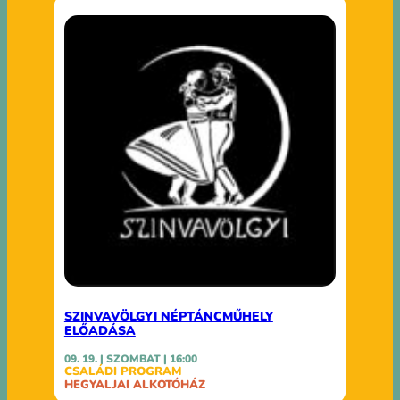
SZINVAVÖLGYI NÉPTÁNCMŰHELY
ELŐADÁSA
09. 19. | SZOMBAT | 16:00
CSALÁDI PROGRAM
HEGYALJAI ALKOTÓHÁZ