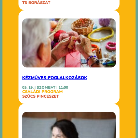
T3 BORÁSZAT
KÉZMŰVES-FOGLALKOZÁSOK
09. 19. | SZOMBAT | 11:00
CSALÁDI PROGRAM
SZŰCS PINCÉSZET