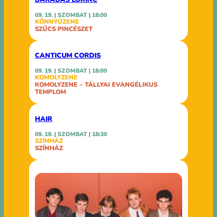
09. 19. | SZOMBAT | 18:00
KÖNNYŰZENE
SZŰCS PINCÉSZET
CANTICUM CORDIS
09. 19. | SZOMBAT | 18:00
KOMOLYZENE
KOMOLYZENE – TÁLLYAI EVANGÉLIKUS
TEMPLOM
HAIR
09. 19. | SZOMBAT | 18:30
SZÍNHÁZ
SZÍNHÁZ