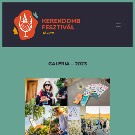
Prejsť
na
obsah
GALÉRIA – 2023